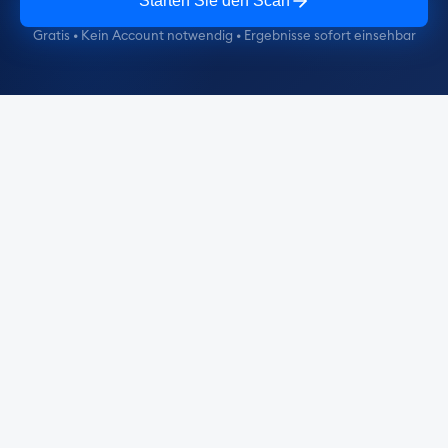
Starten Sie den Scan
Gratis • Kein Account notwendig • Ergebnisse sofort einsehbar